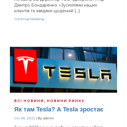
Дмитро Бондаренко: «Зусиллями наших
клієнтів та завдяки щоденній […]
Continue Reading...
ВСІ НОВИНИ
,
НОВИНИ РИНКУ
Як там Tesla? А Tesla зростає
Січ 06, 2022
|
By
admin