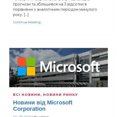
прогнози та збільшився на 3 відсотки в
порівнянні з аналогічним періодом минулого
року. […]
Continue Reading...
ВСІ НОВИНИ
,
НОВИНИ РИНКУ
Новини від Microsoft
Corporation
Січ 27, 2022
|
By
admin