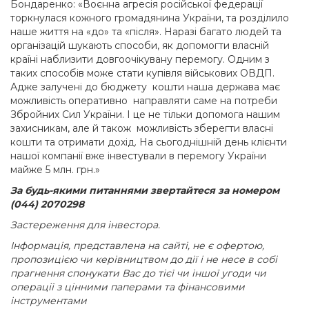
Бондаренко: «Воєнна агресія російської федерації
торкнулася кожного громадянина України, та розділило
наше життя на «до» та «після». Наразі багато людей та
організацій шукають способи, як допомогти власній
країні наблизити довгоочікувану перемогу. Одним з
таких способів може стати купівля військових ОВДП.
Адже залучені до бюджету кошти наша держава має
можливість оперативно направляти саме на потреби
Збройних Сил України. І це не тільки допомога нашим
захисникам, але й також можливість зберегти власні
кошти та отримати дохід. На сьогоднішній день клієнти
нашої компанії вже інвестували в перемогу України
майже 5 млн. грн.»
За будь-якими питаннями звертайтеся за номером
(044) 2070298
Застереження для інвестора.
Інформація, представлена на сайті, не є офертою,
пропозицією чи керівництвом до дії і не несе в собі
прагнення спонукати Вас до тієї чи іншої угоди чи
операції з цінними паперами та фінансовими
інструментами