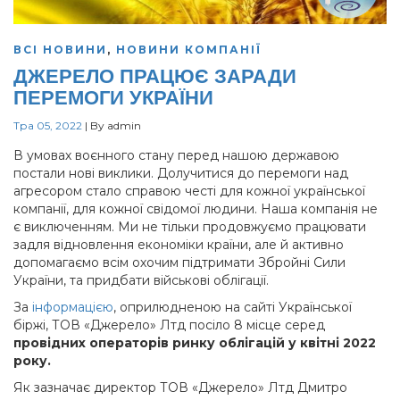
ВСІ НОВИНИ
,
НОВИНИ КОМПАНІЇ
ДЖЕРЕЛО ПРАЦЮЄ ЗАРАДИ
ПЕРЕМОГИ УКРАЇНИ
Тра 05, 2022
|
By
admin
В умовах воєнного стану перед нашою державою
постали нові виклики. Долучитися до перемоги над
агресором стало справою честі для кожної української
компанії, для кожної свідомої людини. Наша компанія не
є виключенням. Ми не тільки продовжуємо працювати
задля відновлення економіки країни, але й активно
допомагаємо всім охочим підтримати Збройні Сили
України, та придбати військові облігації.
За
інформацією
, оприлюдненою на сайті Української
біржі, ТОВ «Джерело» Лтд посіло 8 місце серед
провідних операторів ринку облігацій у квітні 2022
року.
Як зазначає директор ТОВ «Джерело» Лтд Дмитро