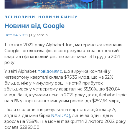
ВСІ НОВИНИ
,
НОВИНИ РИНКУ
Новини від Google
Лют 04, 2022
|
By
admin
1 лютого 2022 року Alphabet Inc., материнська компанія
Google, оголосила фінансові результати за четвертий
квартал і фінансовий рік, що закінчився 31 грудня 2021
року.
У звіті Alphabet
повідомляє
, що виручка компанії у
четвертому кварталі склала $75,33 млрд, що на 32%
більше, ніж у минулому році. Чистий прибуток
збільшився у четвертому кварталі на 35,56%, до $20,64
млрд. За підсумками всього 2021 року дохід Alphabet зріс
на 41% у порівнянні з минулим роком, до $257,64 млрд.
Після оголошення результатів вартість акцій класу А,
згідно з даними біржі
NASDAQ
, лише за один день
зросла на 7,56%, і на момент закриття 2 лютого 2022 року
склала $2960,00.